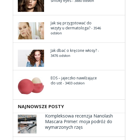
smoky eyes
- 3880 odsłon
Jak się przygotować do
wizyty u dermatologa?
- 3546
odsłon
Jak dbać o kręcone włosy?
-
3476 odsłon
EOS – jajeczko nawilżające
do ust
- 3403 odsłon
NAJNOWSZE POSTY
Kompleksowa recenzja Nanolash
Mascara Primer: moja podróż do
wymarzonych rzęs