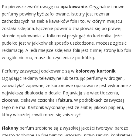
Po pierwsze zwróć uwagę na
opakowanie
. Oryginalne i nowe
perfumy powinny być zafoliowane. Istotny jest rozmiar
zachodzących na siebie kawałków folii i to, w którym miejscu
została sklejona. Łączenie powinno znajdować się po prawej
stronie opakowania, a folia musi przylegać do kartonika. Jeżeli
pudełko jest w jakikolwiek sposób uszkodzone, możesz zgłosić
reklamację. A jeśli miejsce sklejenia folii jest z innej strony lub folii
w ogóle nie ma, masz do czynienia z podróbką.
Perfumy zazwyczaj opakowane są w
kolorowy kartonik
.
Oglądając reklamy telewizyjne lub testując perfumy w drogerii,
zauważyłaś zapewne, że kartonowe opakowanie jest wykonane z
największą dbałością o detale. Pojawiają się więc tłoczenia,
złocenia, ciekawa czcionka i faktura. W podróbkach zazwyczaj
tego nie ma. Kartonik wykonany jest ze słabej jakości papieru,
który w każdej chwili może się zniszczyć.
Flakony
perfum zrobione są z wysokiej jakości tworzyw; bardzo
często zdobione są finezyjnymi wzorami, przypisanymi konkretnej