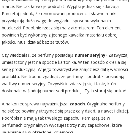
marce. Nie tak łatwo je podrobić. Wyjątki jednak się zdarzają.
Pamiętaj jednak, że renomowani producenci i sławne marki
przywiązują dużą wagę do wyglądu i sposobu wykonania
buteleczki. Podobnie rzecz się ma z atomizerem. Ten element
powinien być wykonany z jednego kawałka materiału dobrej
jakości. Musi działać bez zarzutów.
Czy wiedziałaś, że perfumy posiadają
numer seryjny
? Zazwyczaj
umieszczony jest na spodzie kartonika. W ten sposób określa się
serię produkcyjną. W jego towarzystwie znajdziesz datę ważności
produktu. Nie trudno zgadnąć, że perfumy – podróbki posiadają
wadliwy numer seryjny. Oczywiście zdarzają się i takie, które
doskonale naśladują numer serii produkcji. Tych staraj się unikać.
A na koniec sprawa najważniejsza:
zapach
. Oryginalne perfumy
na skórze powinny utrzymać się przez cały dzień, a nawet i dłużej.
Podróbki nie mają tak trwałego zapachu. Pamiętaj, że w
perfumach oryginalnych wyczujesz trzy nuty zapachowe, które
uwalniane są w określonej kolejności.