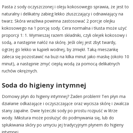
Pasta z sody oczyszczonej i oleju kokosowego sprawia, że jest to
naturalny i delikatny zabieg lekko złuszczający i odnawiający na
twarz. Skóra wrażliwa powinna zastosować 2 porcje olejku
kokosowego na 1 porcję sody. Cera normalna i tłusta może użyć
proporcji 1: 1. Wymieszaj razem składniki, czyli olejek kokosowy i
sodą, a następnie nałóż na skórę. Jeśli olej jest zbyt twardy,
ogrzej go lekko w kąpieli wodnej, by zmiękł. Taką mieszankę
zaleca się pozostawić na buzi na kilka minut jako maskę (około 10
minut), a następnie zmyć ciepłą wodą za pomocą delikatnych
ruchów okrężnych.
Soda do higieny intymnej
Domowy płyn do higieny intymnej? Żaden problem! Ten płyn ma
działanie odkażające i oczyszczające oraz wycisza skórę i zwalcza
stany zapalne. Dwie łyżeczki sody po prostu rozpuść w litrze
wody. Mikstura może posłużyć do podmywania się, lub do
spłukiwania skóry po umyciu jej tradycyjnym płynem do higieny
intymnej.