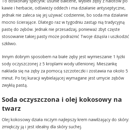
To doskonały specyfik: usunie bakterie, wybieli zęby z nalotów po
kawie i herbacie, odświeży oddech i ma działanie antyseptyczne,
jednak nie zaleca się jej używać codziennie, bo soda ma działanie
mocno ścierające. Dlatego raz w tygodniu zastąp nią tradycyjną
pastę do zębów. Jednak nie przesadzaj, ponieważ zbyt częste
stosowanie takiej pasty może podrażnić Twoje dziąsła i uszkodzić
szkliwo.
Innym dobrym sposobem na białe zęby jest wymieszanie 1 łyżki
sody oczyszczonej z 5 kroplami wody utlenionej. Mieszankę
nakłada się na zęby za pomocą szczoteczki i zostawia na około 5
minut. Po tej kuracji wybielającej wymagane jest umycie zębów
zwykłą pastą.
Soda oczyszczona i olej kokosowy na
twarz
Olej kokosowy działa niczym najlepszy krem nawilżający do skóry:
zmiękczy ją i jest idealny dla skóry suchej.