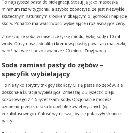
To najszybsza pasta do pielęgnacji. Stosuj ją jako maseczkę
minimum raz w tygodniu, a szybko zobaczysz, że jest niezwykle
skutecznym naturalnym środkiem dbającym o jędrność i napięcie
skóry. Ponadto ma właściwości wybielające i rozjaśniające cerę.
Zmieszaj ze sobą w miseczce łyżkę miodu, łyżkę sody i 10 ml
wody. Otrzymasz jednolitą i kremową pastę; powstałą maseczkę
nałóż na twarz i pozostaw przez 20 minut. Zmyj wodą.
Soda zamiast pasty do zębów –
specyfik wybielający
To nie tylko sprytny trik gdy skończy Ci się pasta do zębów, ale
doskonała kuracja wybielająca. Zmieszaj 2-3 łyżeczki oleju
kokosowego z 4-5 łyżeczkami sody. Opcjonalnie możesz
uzupełnić przepis o kilka kropel olejków eterycznych (np.
eukaliptusowego). Całość wymieszaj, by się połączyły składniki
pasty.