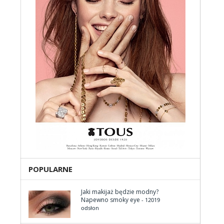
POPULARNE
Jaki makijaż będzie modny?
Napewno smoky eye
- 12019
odsłon