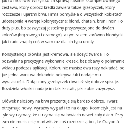
Jak to możliwe? Wszystko za sprawą idealnie skompletowanego
zestawu, który oprócz kredki zawiera także grzebyczek, który
rozczesze i ujarzmi brwi. Firma pomyślała o wszystkich kobietach i
udostępniła 4 wersje kolorystyczne: blond, chatain, brun i noir. To
duży plus, bo zazwyczaj jesteśmy przyzwyczajone do dwóch
kolorów (brązowego i czarnego), a tym razem zarówno blondynki
jak i rude znajdą coś w sam raz dla ich typu urody.
Konsystencja ołówka jest kremowa, ale dosyć twarda. To
pozwala na precyzyjne wykonanie kresek, bez obawy o połamanie
wkładu podczas aplikacji. Koloru nie musisz dwa razy nakładać, bo
już jedna warstwa dokładnie pokrywa łuk i nadaje mu
wyrazistości. Dołączony grzebyczek również się dobrze spisuje.
Rozdziela włoski i nadaje im taki kształt, jaki sobie zażyczysz.
Ołówek nałożony na brwi prezentuje się bardzo dobrze. Twarz
otrzymuje nowy, wyraźny wygląd i to na długo. Kosmetyk jest na
tyle wytrzymały, że utrzyma się na brwiach nawet cały dzień. Przy
tym nie musisz się martwić, że coś rozetrzesz, bo „Le Crayon à