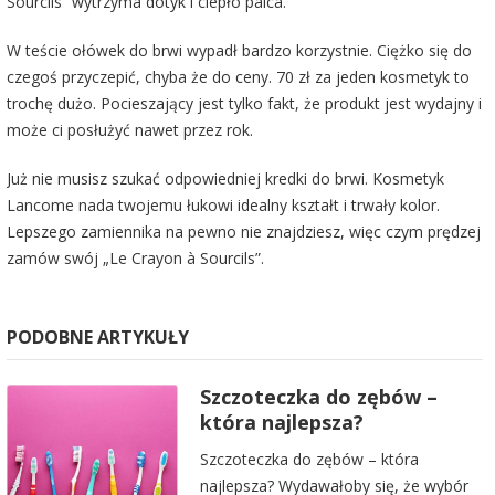
Sourcils” wytrzyma dotyk i ciepło palca.
W teście ołówek do brwi wypadł bardzo korzystnie. Ciężko się do
czegoś przyczepić, chyba że do ceny. 70 zł za jeden kosmetyk to
trochę dużo. Pocieszający jest tylko fakt, że produkt jest wydajny i
może ci posłużyć nawet przez rok.
Już nie musisz szukać odpowiedniej kredki do brwi. Kosmetyk
Lancome nada twojemu łukowi idealny kształt i trwały kolor.
Lepszego zamiennika na pewno nie znajdziesz, więc czym prędzej
zamów swój „Le Crayon à Sourcils”.
PODOBNE ARTYKUŁY
Szczoteczka do zębów –
która najlepsza?
Szczoteczka do zębów – która
najlepsza? Wydawałoby się, że wybór