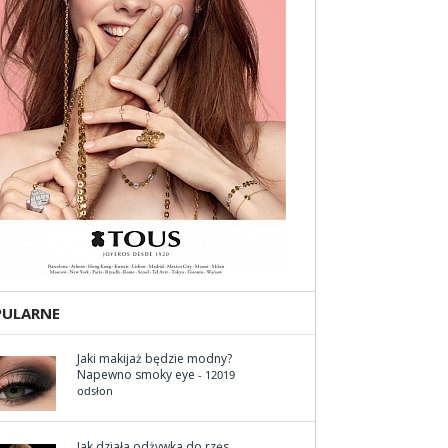
PULARNE
Jaki makijaż będzie modny?
Napewno smoky eye
- 12019
odsłon
Jak działa odżywka do rzęs