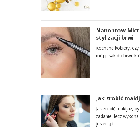
Nanobrow Micro
stylizacji brwi
Kochane kobiety, czy 
mój pisak do brwi, kt
Jak zrobić makij
Jak zrobić makijaż, b
zadanie, lecz wykonal
jesienią i …