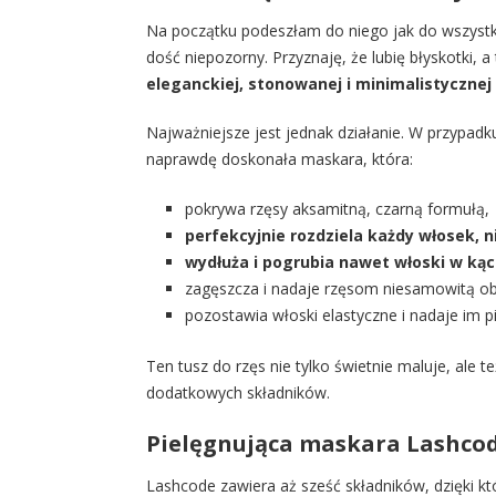
Na początku podeszłam do niego jak do wszystki
dość niepozorny. Przyznaję, że lubię błyskotki,
eleganckiej, stonowanej i minimalistycznej
Najważniejsze jest jednak działanie. W przypadk
naprawdę doskonała maskara, która:
pokrywa rzęsy aksamitną, czarną formułą,
perfekcyjnie rozdziela każdy włosek, ni
wydłuża i pogrubia nawet włoski w kąc
zagęszcza i nadaje rzęsom niesamowitą ob
pozostawia włoski elastyczne i nadaje im pi
Ten tusz do rzęs nie tylko świetnie maluje, ale t
dodatkowych składników.
Pielęgnująca maskara Lashco
Lashcode zawiera aż sześć składników, dzięki kt