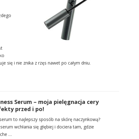
ażdego
st
ko
je się i nie znika z rzęs nawet po całym dniu.
ness Serum – moja pielęgnacja cery
ekty przed i po!
e serum to najlepszy sposób na skórę naczynkową?
serum wchłania się głębiej i dociera tam, gdzie
uche …