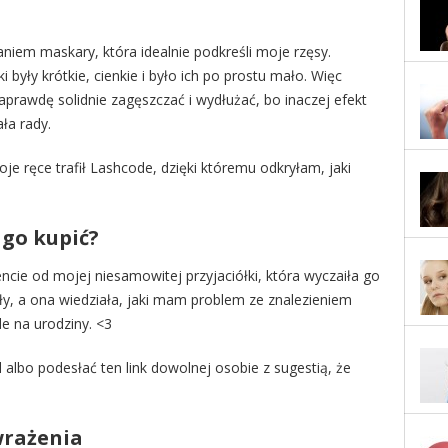
niem maskary, która idealnie podkreśli moje rzęsy.
 były krótkie, cienkie i było ich po prostu mało. Więc
prawdę solidnie zagęszczać i wydłużać, bo inaczej efekt
ła rady.
e ręce trafił Lashcode, dzięki któremu odkryłam, jaki
 go kupić?
cie od mojej niesamowitej przyjaciółki, która wyczaiła go
ły, a ona wiedziała, jaki mam problem ze znalezieniem
e na urodziny. <3
l
albo podesłać ten link dowolnej osobie z sugestią, że
wrażenia