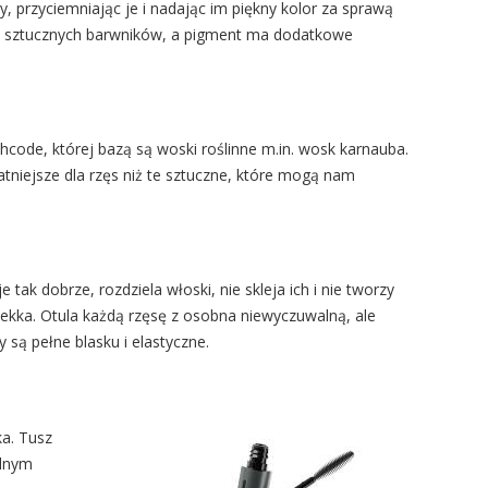
, przyciemniając je i nadając im piękny kolor za sprawą
aj sztucznych barwników, a pigment ma dodatkowe
code, której bazą są woski roślinne m.in. wosk karnauba.
atniejsze dla rzęs niż te sztuczne, które mogą nam
tak dobrze, rozdziela włoski, nie skleja ich i nie tworzy
 lekka. Otula każdą rzęsę z osobna niewyczuwalną, ale
 są pełne blasku i elastyczne.
ka. Tusz
alnym