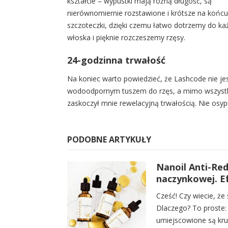
kształcie – wypustki mają różną długość, są
nierównomiernie rozstawione i krótsze na końcu
szczoteczki, dzięki czemu łatwo dotrzemy do k
włoska i pięknie rozczeszemy rzęsy.
24-godzinna trwałość
Na koniec warto powiedzieć, że Lashcode nie je
wodoodpornym tuszem do rzęs, a mimo wszyst
zaskoczył mnie rewelacyjną trwałością. Nie osypu
PODOBNE ARTYKUŁY
Nanoil Anti-Red
naczynkowej. Ef
Cześć! Czy wiecie, ż
Dlaczego? To proste: 
umiejscowione są kr