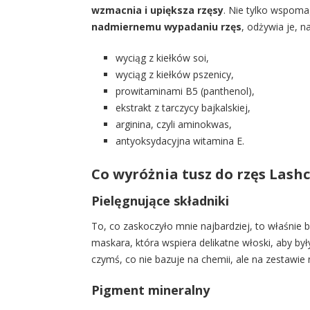
wzmacnia i upiększa rzęsy
. Nie tylko wspoma
nadmiernemu wypadaniu rzęs
, odżywia je, n
wyciąg z kiełków soi,
wyciąg z kiełków pszenicy,
prowitaminami B5 (panthenol),
ekstrakt z tarczycy bajkalskiej,
arginina, czyli aminokwas,
antyoksydacyjna witamina E.
Co wyróżnia tusz do rzęs Lash
Pielęgnujące składniki
To, co zaskoczyło mnie najbardziej, to właśnie
maskara, która wspiera delikatne włoski, aby był
czymś, co nie bazuje na chemii, ale na zestawie 
Pigment mineralny