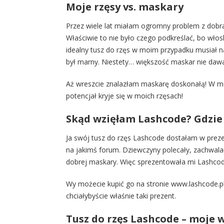
Moje rzęsy vs. maskary
Przez wiele lat miałam ogromny problem z dobra
Właściwie to nie było czego podkreślać, bo włoski
idealny tusz do rzęs w moim przypadku musiał na
był marny. Niestety… większość maskar nie dawa
Aż wreszcie znalazłam maskarę doskonałą! W moj
potencjał kryje się w moich rzęsach!
Skąd wzięłam Lashcode? Gdzie
Ja swój tusz do rzęs Lashcode dostałam w prezen
na jakimś forum. Dziewczyny polecały, zachwala
dobrej maskary. Więc sprezentowała mi Lashcod
Wy możecie kupić go na stronie
www.lashcode.p
chciałybyście właśnie taki prezent.
Tusz do rzęs Lashcode – moje 