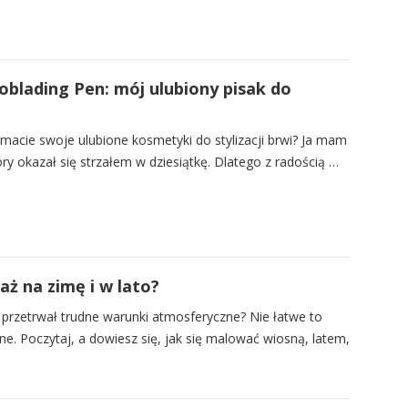
blading Pen: mój ulubiony pisak do
macie swoje ulubione kosmetyki do stylizacji brwi? Ja mam
óry okazał się strzałem w dziesiątkę. Dlatego z radością …
aż na zimę i w lato?
y przetrwał trudne warunki atmosferyczne? Nie łatwe to
ne. Poczytaj, a dowiesz się, jak się malować wiosną, latem,