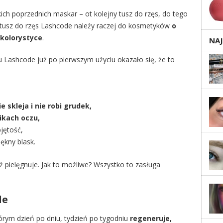
ch poprzednich maskar – ot kolejny tusz do rzęs, do tego
 a tusz do rzęs Lashcode należy raczej do kosmetyków
o
 kolorystyce
.
NA
u Lashcode już po pierwszym użyciu okazało się, że to
e skleja i nie robi grudek,
ikach oczu,
jętość,
ękny blask.
eż pielęgnuje. Jak to możliwe? Wszystko to zasługa
de
órym dzień po dniu, tydzień po tygodniu
regeneruje,