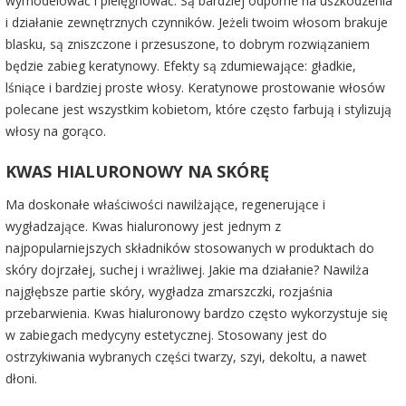
wymodelować i pielęgnować. Są bardziej odporne na uszkodzenia
i działanie zewnętrznych czynników. Jeżeli twoim włosom brakuje
blasku, są zniszczone i przesuszone, to dobrym rozwiązaniem
będzie zabieg keratynowy. Efekty są zdumiewające: gładkie,
lśniące i bardziej proste włosy. Keratynowe prostowanie włosów
polecane jest wszystkim kobietom, które często farbują i stylizują
włosy na gorąco.
KWAS HIALURONOWY NA SKÓRĘ
Ma doskonałe właściwości nawilżające, regenerujące i
wygładzające. Kwas hialuronowy jest jednym z
najpopularniejszych składników stosowanych w produktach do
skóry dojrzałej, suchej i wrażliwej. Jakie ma działanie? Nawilża
najgłębsze partie skóry, wygładza zmarszczki, rozjaśnia
przebarwienia. Kwas hialuronowy bardzo często wykorzystuje się
w zabiegach medycyny estetycznej. Stosowany jest do
ostrzykiwania wybranych części twarzy, szyi, dekoltu, a nawet
dłoni.