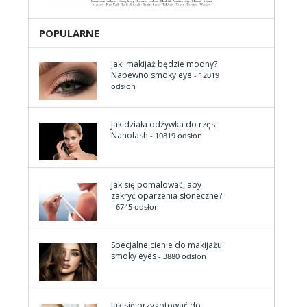
POPULARNE
Jaki makijaż będzie modny?
Napewno smoky eye
- 12019
odsłon
Jak działa odżywka do rzęs
Nanolash
- 10819 odsłon
Jak się pomalować, aby
zakryć oparzenia słoneczne?
- 6745 odsłon
Specjalne cienie do makijażu
smoky eyes
- 3880 odsłon
Jak się przygotować do