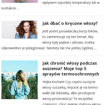
wpływem wysokiej temperatury lub w
kontakcie …
Jak dbać o kręcone włosy?
Jeśli jesteś posiadaczką burzy loków,
to zainteresuje cię ten temat. Aby
włosy były piękne i zdrowe, trzeba
odpowiednio je pielęgnować. Niestety nie ma jednej ogólnej …
Jak chronić włosy podczas
suszenia? Moje top 5
sprayów termoochronnych
Hejka kochani! Czy często suszycie
włosy suszarką, kręcicie je na termo-
walki lub lokówkę, albo prostujecie
włosy prostownicą? Te wszystkie
czynności, choć pięknie stylizują włosy,