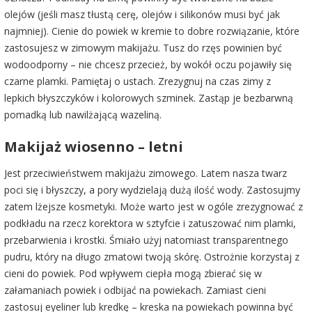
olejów (jeśli masz tłustą cerę, olejów i silikonów musi być jak
najmniej). Cienie do powiek w kremie to dobre rozwiązanie, które
zastosujesz w zimowym makijażu. Tusz do rzęs powinien być
wodoodporny – nie chcesz przecież, by wokół oczu pojawiły się
czarne plamki. Pamiętaj o ustach. Zrezygnuj na czas zimy z
lepkich błyszczyków i kolorowych szminek. Zastąp je bezbarwną
pomadką lub nawilżającą wazeliną.
Makijaż wiosenno – letni
Jest przeciwieństwem makijażu zimowego. Latem nasza twarz
poci się i błyszczy, a pory wydzielają dużą ilość wody. Zastosujmy
zatem lżejsze kosmetyki. Może warto jest w ogóle zrezygnować z
podkładu na rzecz korektora w sztyfcie i zatuszować nim plamki,
przebarwienia i krostki. Śmiało użyj natomiast transparentnego
pudru, który na długo zmatowi twoją skórę. Ostrożnie korzystaj z
cieni do powiek. Pod wpływem ciepła mogą zbierać się w
załamaniach powiek i odbijać na powiekach. Zamiast cieni
zastosuj eyeliner lub kredkę – kreska na powiekach powinna być