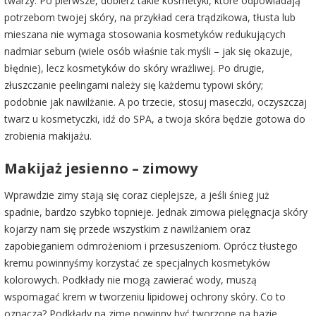
twarzy. Po pierwsze, dobierz takie kosmetyki, które odpowiadają
potrzebom twojej skóry, na przykład cera trądzikowa, tłusta lub
mieszana nie wymaga stosowania kosmetyków redukujących
nadmiar sebum (wiele osób właśnie tak myśli – jak się okazuje,
błędnie), lecz kosmetyków do skóry wrażliwej. Po drugie,
złuszczanie peelingami należy się każdemu typowi skóry;
podobnie jak nawilżanie. A po trzecie, stosuj maseczki, oczyszczaj
twarz u kosmetyczki, idź do SPA, a twoja skóra będzie gotowa do
zrobienia makijażu.
Makijaż jesienno – zimowy
Wprawdzie zimy stają się coraz cieplejsze, a jeśli śnieg już
spadnie, bardzo szybko topnieje. Jednak zimowa pielęgnacja skóry
kojarzy nam się przede wszystkim z nawilżaniem oraz
zapobieganiem odmrożeniom i przesuszeniom. Oprócz tłustego
kremu powinnyśmy korzystać ze specjalnych kosmetyków
kolorowych. Podkłady nie mogą zawierać wody, muszą
wspomagać krem w tworzeniu lipidowej ochrony skóry. Co to
oznacza? Podkłady na zimę powinny być tworzone na bazie