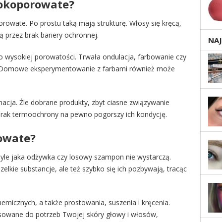
sokoporowate?
rowate. Po prostu taką mają strukturę. Włosy się kręcą,
ią przez brak bariery ochronnej.
NA
o wysokiej porowatości. Trwała ondulacja, farbowanie czy
e. Domowe eksperymentowanie z farbami również może
nacja. Źle dobrane produkty, zbyt ciasne związywanie
rak termoochrony na pewno pogorszy ich kondycję.
owate?
Byle jaka odżywka czy losowy szampon nie wystarczą.
lkie substancje, ale też szybko się ich pozbywają, tracąc
emicznych, a także prostowania, suszenia i kręcenia.
sowane do potrzeb Twojej skóry głowy i włosów,