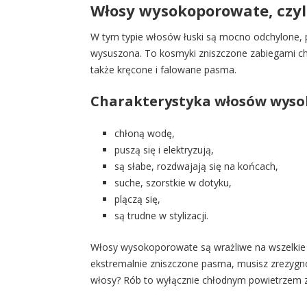
Włosy wysokoporowate, czyli
W tym typie włosów łuski są mocno odchylone, p
wysuszona. To kosmyki zniszczone zabiegami che
także kręcone i falowane pasma.
Charakterystyka włosów wyso
chłoną wodę,
puszą się i elektryzują,
są słabe, rozdwajają się na końcach,
suche, szorstkie w dotyku,
plączą się,
są trudne w stylizacji.
Włosy wysokoporowate są wrażliwe na wszelkie u
ekstremalnie zniszczone pasma, musisz zrezygno
włosy? Rób to wyłącznie chłodnym powietrzem z f