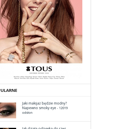
PULARNE
Jaki makijaż będzie modny?
Napewno smoky eye
- 12019
odsłon
Jak działa odżywka do rzęs