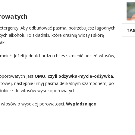
rowatych
 detergenty. Aby odbudować pasma, potrzebujesz łagodnych
TAG
ch alkoholi. To składniki, które drażnią włosy i skórę
łki.
mnieć. Jeżeli jednak bardzo chcesz zmienić odcień włosów,
oporowatych jest
OMO, czyli odżywka-mycie-odżywka
.
antowej, następnie umyj pasma delikatnym szamponem, po
 dobierz do włosów wysokoporowatych.
i włosów o wysokiej porowatości.
Wygładzające