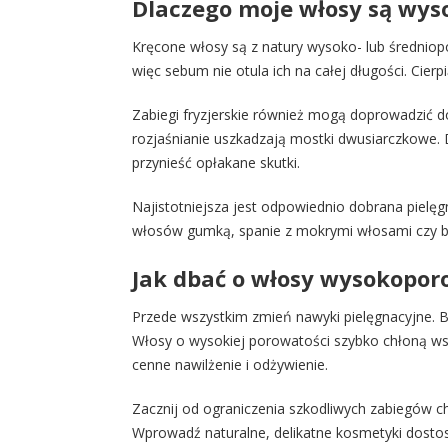
Dlaczego moje włosy są wy
Kręcone włosy są z natury wysoko- lub średniopo
więc sebum nie otula ich na całej długości. Cierp
Zabiegi fryzjerskie również mogą doprowadzić d
rozjaśnianie uszkadzają mostki dwusiarczkow
przynieść opłakane skutki.
Najistotniejsza jest odpowiednio dobrana pielęg
włosów gumką, spanie z mokrymi włosami czy b
Jak dbać o włosy wysokopor
Przede wszystkim zmień nawyki pielęgnacyjne. 
Włosy o wysokiej porowatości szybko chłoną wsze
cenne nawilżenie i odżywienie.
Zacznij od ograniczenia szkodliwych zabiegów ch
Wprowadź naturalne, delikatne kosmetyki dosto