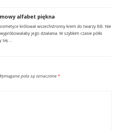
emowy alfabet piękna
kosmetyce królował wszechstronny krem do twarzy BB. Nie
 wypróbowałaby jego działania. W szybkim czasie półki
y się …
ymagane pola są oznaczone
*