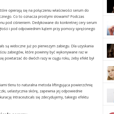
 które opierają się na połączeniu właściwości serum do
barycznego. Co to oznacza prostymi słowami? Podczas
 tlenu pod ciśnieniem. Dedykowane do konkretnej cery serum
egłości i pod odpowiednim kątem przy pomocy sprężonego
cals są widoczne już po pierwszym zabiegu. Dla uzyskania
ześciu zabiegów, które powinny być wykonywane raz w
się powtarzać do dwóch razy w ciągu roku, żeby efekt był
mi tlenu to naturalna metoda liftingująca powierzchnię
ki, uelastycznia skórę, zapewnia jej odpowiednie
ą kurację Intraceuticals się zdecydujemy, takiego efektu