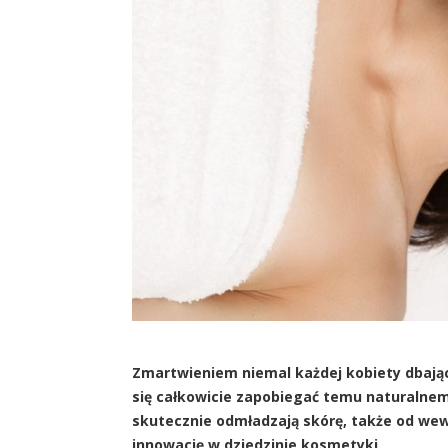
Zmartwieniem niemal każdej kobiety dbające
się całkowicie zapobiegać temu naturalnem
skutecznie odmładzają skórę, także od wew
innowację w dziedzinie kosmetyki.