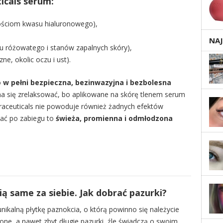
icals serum:
ościom kwasu hialuronowego),
NA
u różowatego i stanów zapalnych skóry),
e, okolic oczu i ust).
o
w pełni bezpieczna, bezinwazyjna i bezbolesna
a się zrelaksować, bo aplikowane na skórę tlenem serum
traceuticals nie powoduje również żadnych efektów
ać po zabiegu to
świeża, promienna i odmłodzona
 same za siebie. Jak dobrać pazurki?
nikalną płytkę paznokcia, o którą powinno się należycie
one, a nawet zbyt długie pazurki, źle świadczą o swoim