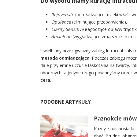
Do wyboru mamy kurację Intraceut
Rejuvenate
(odmładzające, dzięki właściw
Opulence
(eliminujące przebarwienia),
Clarity Sensitive
(łagodzące objawy trądzik
Atoxelene
(wygładzające zmarszczki mimiczn
Uwielbiany przez gwiazdy zabieg Intraceuticals t
metoda odmładzająca
. Podczas zabiegu możn
daje przyjemne uczucie łaskotania na twarzy. In
ubocznych, a jedyne czego powinnyśmy oczekiw
cera
.
PODOBNE ARTYKUŁY
Paznokcie mówią
Każdy z nas posiada u
dbać. Brudne, obgryzi