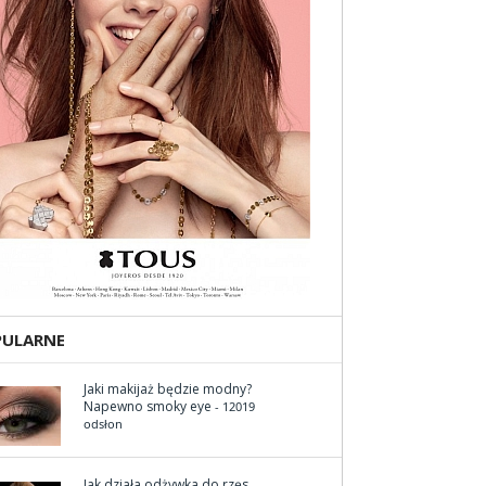
PULARNE
Jaki makijaż będzie modny?
Napewno smoky eye
- 12019
odsłon
Jak działa odżywka do rzęs