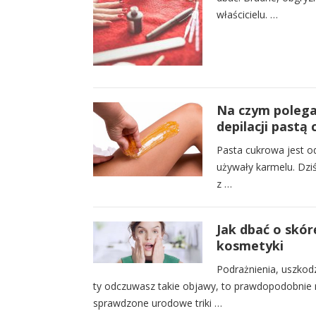
właścicielu. …
Na czym polega
depilacji pastą
Pasta cukrowa jest od
używały karmelu. Dziś
z …
Jak dbać o skór
kosmetyki
Podrażnienia, uszkodz
ty odczuwasz takie objawy, to prawdopodobnie m
sprawdzone urodowe triki …