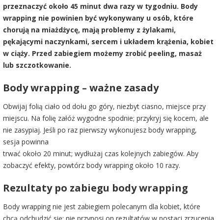
przeznaczyć około 45 minut dwa razy w tygodniu. Body
wrapping nie powinien być wykonywany u osób, które
chorują na miażdżycę, mają problemy z żylakami,
pękającymi naczynkami, sercem i układem krążenia, kobiet
w ciąży. Przed zabiegiem możemy zrobić peeling, masaż
lub szczotkowanie.
Body wrapping – ważne zasady
Obwijaj folią ciało od dołu go góry, niezbyt ciasno, miejsce przy
miejscu. Na folię załóż wygodne spodnie; przykryj się kocem, ale
nie zasypiaj. Jeśli po raz pierwszy wykonujesz body wrapping,
sesja powinna
trwać około 20 minut; wydłużaj czas kolejnych zabiegów. Aby
zobaczyć efekty, powtórz body wrapping około 10 razy.
Rezultaty po zabiegu body wrapping
Body wrapping nie jest zabiegiem polecanym dla kobiet, które
chcą odchudzić się; nie przynosi on rezultatów w postaci zrzucenia