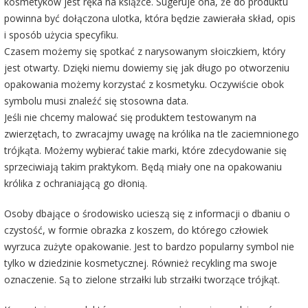
kosmetyków jest ręka na książce. Sugeruje ona, że do produktu
powinna być dołączona ulotka, która będzie zawierała skład, opis
i sposób użycia specyfiku.
Czasem możemy się spotkać z narysowanym słoiczkiem, który
jest otwarty. Dzięki niemu dowiemy się jak długo po otworzeniu
opakowania możemy korzystać z kosmetyku. Oczywiście obok
symbolu musi znaleźć się stosowna data.
Jeśli nie chcemy malować się produktem testowanym na
zwierzętach, to zwracajmy uwagę na królika na tle zaciemnionego
trójkąta. Możemy wybierać takie marki, które zdecydowanie się
sprzeciwiają takim praktykom. Będą miały one na opakowaniu
królika z ochraniającą go dłonią.
Osoby dbające o środowisko ucieszą się z informacji o dbaniu o
czystość, w formie obrazka z koszem, do którego człowiek
wyrzuca zużyte opakowanie. Jest to bardzo popularny symbol nie
tylko w dziedzinie kosmetycznej. Również recykling ma swoje
oznaczenie. Są to zielone strzałki lub strzałki tworzące trójkąt.