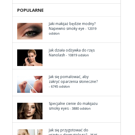
POPULARNE
Jaki makijaż będzie modny?
Napewno smoky eye
- 12019
odsłon
Jak działa odżywka do rzęs
Nanolash
- 10819 odsłon
Jak się pomalować, aby
zakryć oparzenia słoneczne?
- 6745 odsłon
Specjalne cienie do makijażu
smoky eyes
- 3880 odsłon
Jak się przygotować do
wizyty u dermatologa?
- 3546