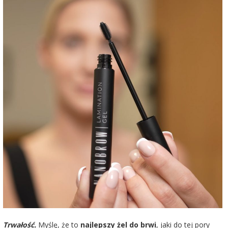
Trwałość.
Myślę, że to
najlepszy żel do brwi
, jaki do tej pory