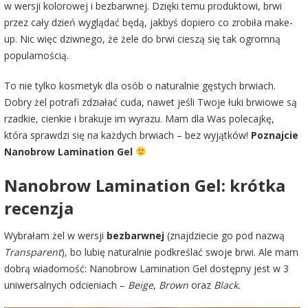
w wersji kolorowej i bezbarwnej. Dzięki temu produktowi, brwi
przez cały dzień wyglądać będą, jakbyś dopiero co zrobiła make-
up. Nic więc dziwnego, że żele do brwi cieszą się tak ogromną
popularnością.
To nie tylko kosmetyk dla osób o naturalnie gęstych brwiach.
Dobry żel potrafi zdziałać cuda, nawet jeśli Twoje łuki brwiowe są
rzadkie, cienkie i brakuje im wyrazu. Mam dla Was polecajkę,
która sprawdzi się na każdych brwiach – bez wyjątków!
Poznajcie
Nanobrow Lamination Gel
Nanobrow Lamination Gel: krótka
recenzja
Wybrałam żel w wersji
bezbarwnej
(znajdziecie go pod nazwą
Transparent
), bo lubię naturalnie podkreślać swoje brwi. Ale mam
dobrą wiadomość:
Nanobrow Lamination Gel
dostępny jest w 3
uniwersalnych odcieniach –
Beige
,
Brown
oraz
Black.