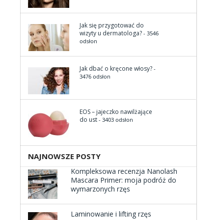
Jak się przygotować do
wizyty u dermatologa?
- 3546
odsłon
Jak dbać o kręcone włosy?
-
3476 odsłon
EOS – jajeczko nawilżające
do ust
- 3403 odsłon
NAJNOWSZE POSTY
Kompleksowa recenzja Nanolash
Mascara Primer: moja podróż do
wymarzonych rzęs
Laminowanie i lifting rzęs