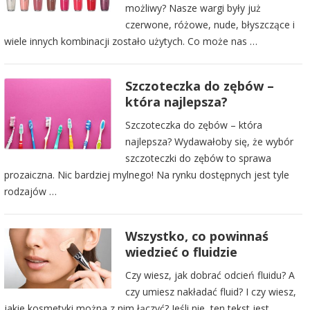
możliwy? Nasze wargi były już
czerwone, różowe, nude, błyszczące i
wiele innych kombinacji zostało użytych. Co może nas …
Szczoteczka do zębów –
która najlepsza?
Szczoteczka do zębów – która
najlepsza? Wydawałoby się, że wybór
szczoteczki do zębów to sprawa
prozaiczna. Nic bardziej mylnego! Na rynku dostępnych jest tyle
rodzajów …
Wszystko, co powinnaś
wiedzieć o fluidzie
Czy wiesz, jak dobrać odcień fluidu? A
czy umiesz nakładać fluid? I czy wiesz,
jakie kosmetyki można z nim łączyć? Jeśli nie, ten tekst jest …