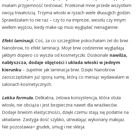
miałam przyjemność testować. Przekonał mnie przede wszystkim
swoją trwałością. Trzyma włoski w ryzach wiele dłuuugich godzin.
Sprawdzałam to nie raz – czy to na imprezie, weselu czy innym
wielkim wyjściu, kiedy make-up musi wyglądać nienagannie.
Efekt laminacji.
Coś, za co szczególnie pokochałam żel do brwi
Nanobrow, to efekt laminacji. Moje brwi codziennie wyglądają
jakbym dopiero co wyszła od kosmetyczki. Doskonale
nawilża,
nabłyszcza, dodaje objętości i układa włoski w jednym
kierunku
– zupełnie jak laminacja brwi. Dzięki Nanobrow
zaoszczędziłam już sporą sumę, którą co miesiąc wydawałam w
salonach kosmetycznych.
Lekka formuła.
Delikatna, żelowa konsystencja, która otula
włoski, nie obciąża i jest bezpieczna nawet dla wrażliwców.
Dodaje brwiom elastyczności, dzięki czemu stają się podatne na
układanie. Zastyga dość szybko, utrwalając wykonany makijaż.
Nie pozostawia< grudek, smug i nie skleja.